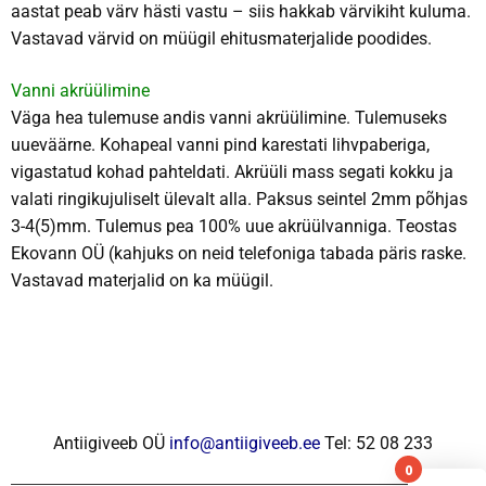
aastat peab värv hästi vastu – siis hakkab värvikiht kuluma.
Vastavad värvid on müügil ehitusmaterjalide poodides.
Vanni akrüülimine
Väga hea tulemuse andis vanni akrüülimine. Tulemuseks
uueväärne. Kohapeal vanni pind karestati lihvpaberiga,
vigastatud kohad pahteldati. Akrüüli mass segati kokku ja
valati ringikujuliselt ülevalt alla. Paksus seintel 2mm põhjas
3-4(5)mm. Tulemus pea 100% uue akrüülvanniga. Teostas
Ekovann OÜ (kahjuks on neid telefoniga tabada päris raske.
Vastavad materjalid on ka müügil.
Antiigiveeb OÜ
info@antiigiveeb.ee
Tel: 52 08 233
0