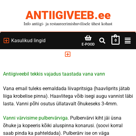
ANTIIGIVEEB.ee
Info antiigi- ja restaureerimishuvilisele ühest kohast
Kasulikud lingid
0
E-POOD
Antiigiveebil tekkis vajadus taastada vana vann
Vana email tuleks eemaldada liivapritsiga (haavliprits jätab
liiga krobelise pinna). Haavlitega võib isegi augu vannist läbi
lasta. Vanni põhi osutus üllatavalt õhukeseks 3-4mm.
Vanni värvisime pulbervärviga
. Pulbervärvi kiht jäi üsna
õhuke ja kopeeris kõiki aluspinna konarusi. (soovi korral
saab pinda ka pahteldada). Pulberärv ise on väga