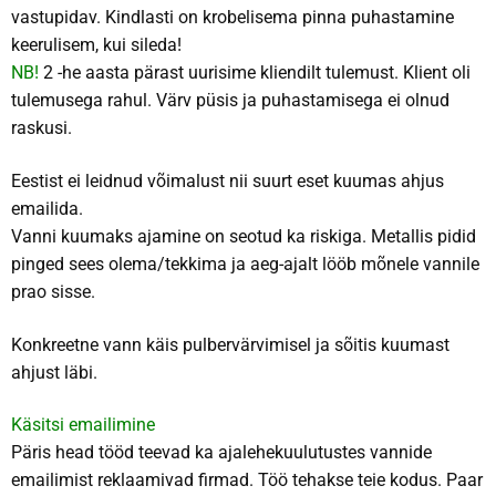
vastupidav. Kindlasti on krobelisema pinna puhastamine
keerulisem, kui sileda!
NB!
2 -he aasta pärast uurisime kliendilt tulemust. Klient oli
tulemusega rahul. Värv püsis ja puhastamisega ei olnud
raskusi.
Eestist ei leidnud võimalust nii suurt eset kuumas ahjus
emailida.
Vanni kuumaks ajamine on seotud ka riskiga. Metallis pidid
pinged sees olema/tekkima ja aeg-ajalt lööb mõnele vannile
prao sisse.
Konkreetne vann käis pulbervärvimisel ja sõitis kuumast
ahjust läbi.
Käsitsi emailimine
Päris head tööd teevad ka ajalehekuulutustes vannide
emailimist reklaamivad firmad. Töö tehakse teie kodus. Paar