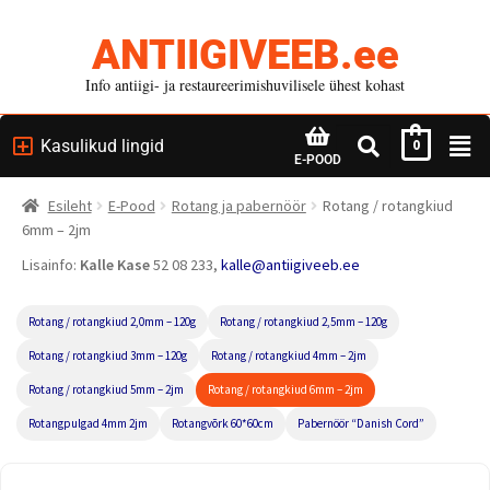
ANTIIGIVEEB.ee
Info antiigi- ja restaureerimishuvilisele ühest kohast
Kasulikud lingid
0
E-POOD
Esileht
E-Pood
Rotang ja pabernöör
Rotang / rotangkiud
6mm – 2jm
Lisainfo:
Kalle Kase
52 08 233,
kalle@antiigiveeb.ee
Rotang / rotangkiud 2,0mm – 120g
Rotang / rotangkiud 2,5mm – 120g
Rotang / rotangkiud 3mm – 120g
Rotang / rotangkiud 4mm – 2jm
Rotang / rotangkiud 5mm – 2jm
Rotang / rotangkiud 6mm – 2jm
Rotangpulgad 4mm 2jm
Rotangvõrk 60*60cm
Pabernöör “Danish Cord”