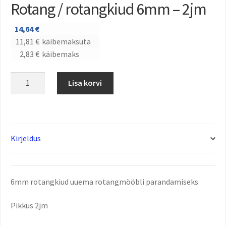
Rotang / rotangkiud 6mm – 2jm
14,64
€
11,81
€
käibemaksuta
2,83
€
käibemaks
Lisa korvi
Kirjeldus
6mm rotangkiud uuema rotangmööbli parandamiseks
Pikkus 2jm