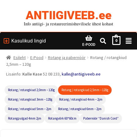
ANTIIGIVEEB.ee
Info antiigi- ja restaureerimishuvilisele ühest kohast
Kasulikud lingid
0
E-POOD
Esileht
E-Pood
Rotang ja pabernöör
Rotang / rotangkiud
2,5mm – 120g
Lisainfo:
Kalle Kase
52 08 233,
kalle@antiigiveeb.ee
Rotang / rotangkiud 2,0mm – 120g
Rotang / rotangkiud 2,5mm – 120g
Rotang / rotangkiud 3mm – 120g
Rotang / rotangkiud 4mm – 2jm
Rotang / rotangkiud 5mm – 2jm
Rotang / rotangkiud 6mm – 2jm
Rotangpulgad 4mm 2jm
Rotangvõrk 60*60cm
Pabernöör “Danish Cord”