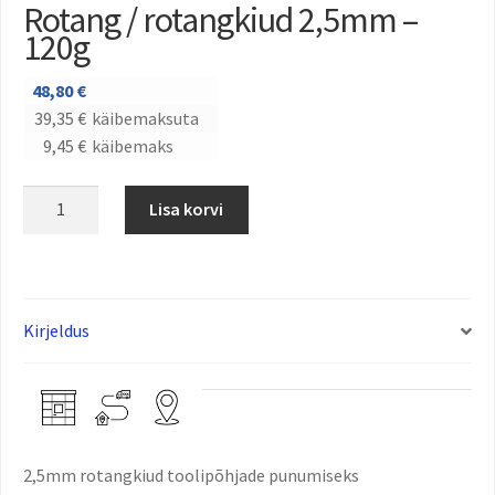
Rotang / rotangkiud 2,5mm –
120g
48,80
€
39,35
€
käibemaksuta
9,45
€
käibemaks
Lisa korvi
Kirjeldus
2,5mm rotangkiud toolipõhjade punumiseks