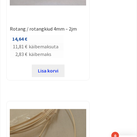
Rotang / rotangkiud 4mm – 2jm
14,64
€
11,81
€
käibemaksuta
2,83
€
käibemaks
Lisa korvi
0