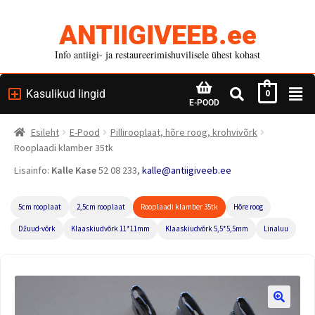
ANTIIGIVEEB.ee
Info antiigi- ja restaureerimishuvilisele ühest kohast
Kasulikud lingid
0
E-POOD
Esileht
E-Pood
Pillirooplaat, hõre roog, krohvivõrk
Rooplaadi klamber 35tk
Lisainfo:
Kalle Kase
52 08 233,
kalle@antiigiveeb.ee
5cm rooplaat
2,5cm rooplaat
Rooplaadi klamber 35tk
Hõre roog
Džuud-võrk
Klaaskiudvõrk 11*11mm
Klaaskiudvõrk 5,5*5,5mm
Linaluu