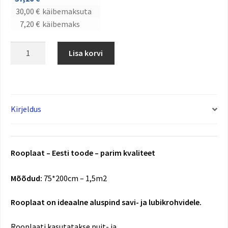
30,00
€
käibemaksuta
7,20
€
käibemaks
Lisa korvi
Kirjeldus
Rooplaat – Eesti toode – parim kvaliteet
Mõõdud:
75*200cm – 1,5m2
Rooplaat on ideaalne aluspind savi- ja lubikrohvidele.
Rooplaati kasutatakse puit- ja