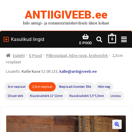
ANTIIGIVEEB.ee
Info antiigi- ja restaureerimishuvilisele ühest kohast
Kasulikud lingid
0
E-POOD
Esileht
E-Pood
Pillirooplaat, hõre roog, krohvivõrk
2,5cm
rooplaat
Lisainfo:
Kalle Kase
52 08 233,
kalle@antiigiveeb.ee
5cm rooplaat
2,5cm rooplaat
Rooplaadi klamber 35tk
Hõre roog
Džuud-võrk
Klaaskiudvõrk 11*11mm
Klaaskiudvõrk 5,5*5,5mm
Linaluu