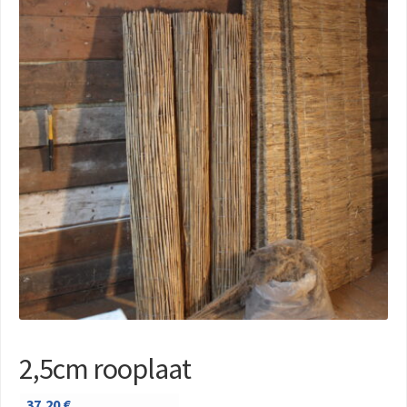
2,5cm rooplaat
37,20
€