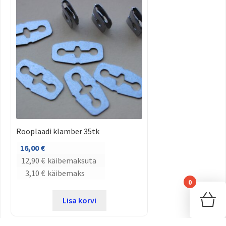
Rooplaadi klamber 35tk
16,00
€
12,90
€
käibemaksuta
3,10
€
käibemaks
0
Sinu
Lisa korvi