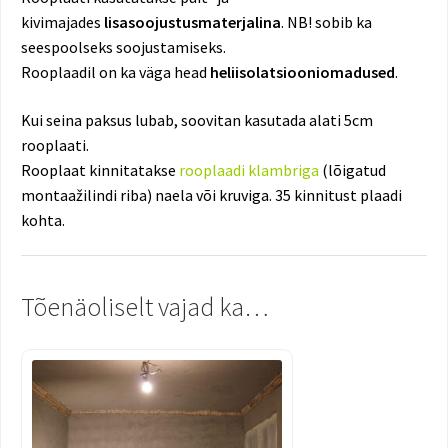
kivimajades
lisasoojustusmaterjalina
. NB! sobib ka
seespoolseks soojustamiseks.
Rooplaadil on ka väga head
heliisolatsiooniomadused
.
Kui seina paksus lubab, soovitan kasutada alati 5cm
rooplaati.
Rooplaat kinnitatakse
rooplaadi klambriga
(lõigatud
montaažilindi riba) naela või kruviga. 35 kinnitust plaadi
kohta.
Tõenäoliselt vajad ka…