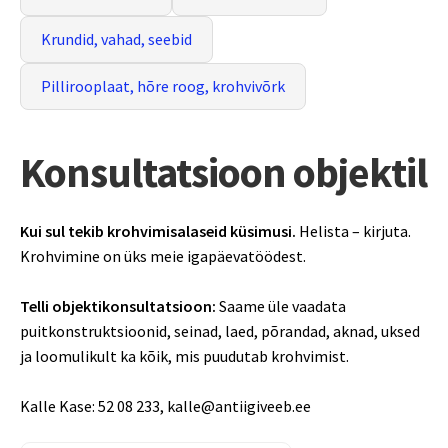
Krundid, vahad, seebid
Pillirooplaat, hõre roog, krohvivõrk
Konsultatsioon objektil
Kui sul tekib krohvimisalaseid küsimusi.
Helista – kirjuta.
Krohvimine on üks meie igapäevatöödest.
Telli objektikonsultatsioon:
Saame üle vaadata
puitkonstruktsioonid, seinad, laed, põrandad, aknad, uksed
ja loomulikult ka kõik, mis puudutab krohvimist.
Kalle Kase: 52 08 233,
kalle@antiigiveeb.ee