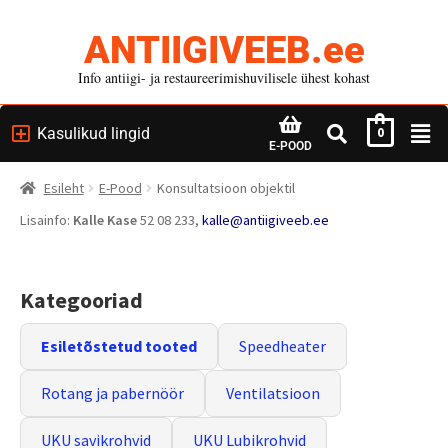
ANTIIGIVEEB.ee
Info antiigi- ja restaureerimishuvilisele ühest kohast
Kasulikud lingid
0
E-POOD
Esileht
E-Pood
Konsultatsioon objektil
Lisainfo:
Kalle Kase
52 08 233,
kalle@antiigiveeb.ee
Kategooriad
Esiletõstetud tooted
Speedheater
Rotang ja pabernöör
Ventilatsioon
UKU savikrohvid
UKU Lubikrohvid