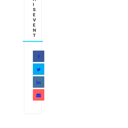
I
S
E
V
E
N
T