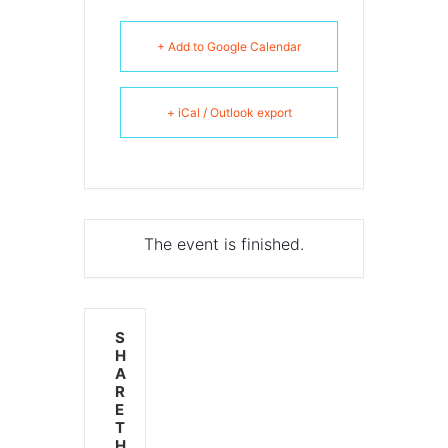
+ Add to Google Calendar
+ iCal / Outlook export
The event is finished.
S
H
A
R
E
T
H