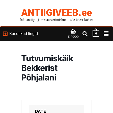
ANTIIGIVEEB.ee
Info antiigi- ja restaureerimishuvilisele ühest kohast
Kasulikud lingid
0
E-POOD
Tutvumiskäik
Bekkerist
Põhjalani
DATE