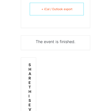
+ iCal / Outlook export
The event is finished.
S
H
A
R
E
T
H
I
S
E
V