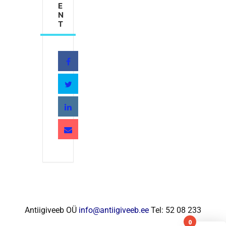
E
N
T
Antiigiveeb OÜ
info@antiigiveeb.ee
Tel: 52 08 233
0