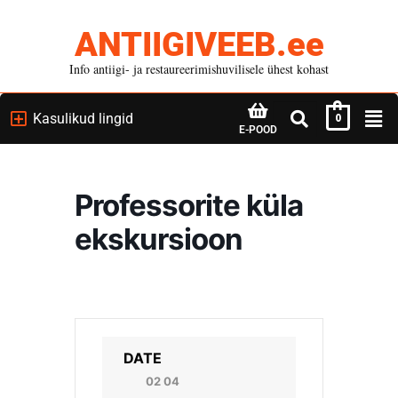
ANTIIGIVEEB.ee
Info antiigi- ja restaureerimishuvilisele ühest kohast
Kasulikud lingid
0
E-POOD
Professorite küla
ekskursioon
DATE
02 04