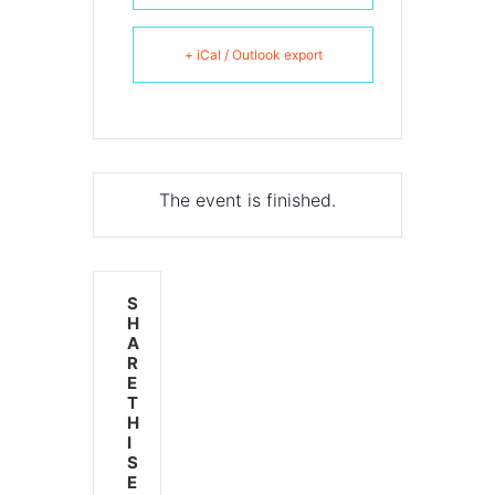
+ iCal / Outlook export
The event is finished.
S
H
A
R
E
T
H
I
S
E