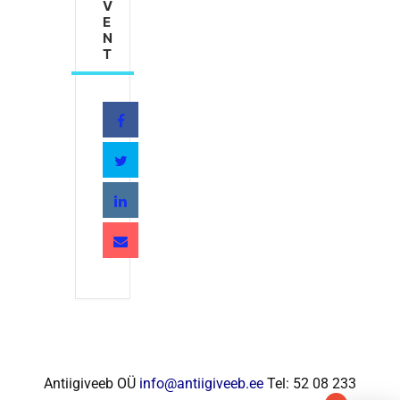
V
E
N
T
Antiigiveeb OÜ
info@antiigiveeb.ee
Tel: 52 08 233