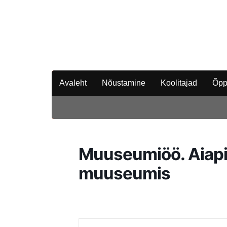
Avaleht
Nõustamine
Koolitajad
Õpp
Muuseumiöö. Aiapid
muuseumis