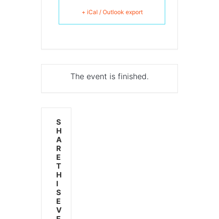
+ iCal / Outlook export
The event is finished.
S
H
A
R
E
T
H
I
S
E
V
E