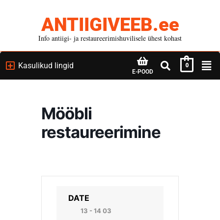
ANTIIGIVEEB.ee
Info antiigi- ja restaureerimishuvilisele ühest kohast
Kasulikud lingid
0
E-POOD
Mööbli
restaureerimine
DATE
13 - 14 03