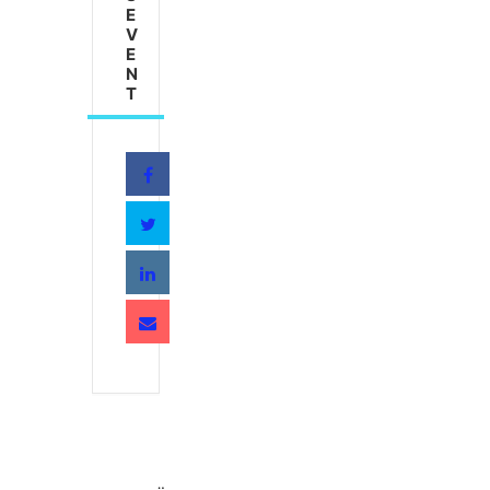
E
V
E
N
T