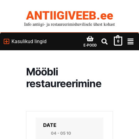
ANTIIGIVEEB.ee
Info antiigi- ja restaureerimishuvilisele ühest kohast
Kasulikud lingid
0
E-POOD
Mööbli
restaureerimine
DATE
04 - 05 10