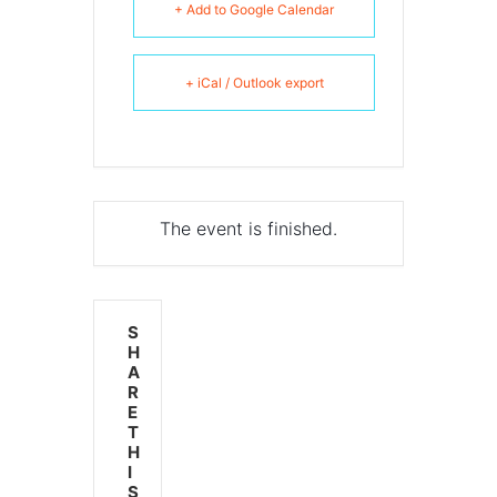
+ Add to Google Calendar
+ iCal / Outlook export
The event is finished.
S
H
A
R
E
T
H
I
S