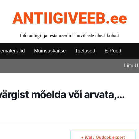
ANTIIGIVEEB.ee
Info antiigi- ja restaureerimishuvilisele ühest kohast
ematerjalid
Muinsuskaitse
Toetused
E-Pood
Liitu 
värgist mõelda või arvata,…
+ iCal / Outlook export