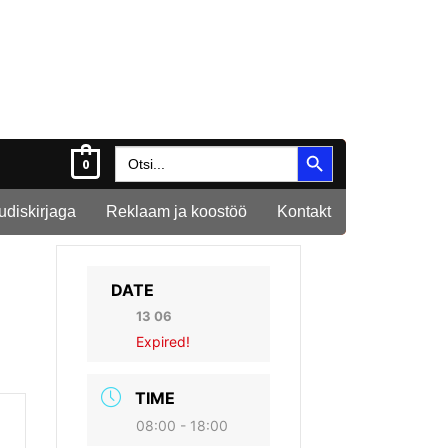
Search Button
Search
0
for:
Uudiskirjaga
Reklaam ja koostöö
Kontakt
DATE
13 06
Expired!
TIME
08:00 - 18:00