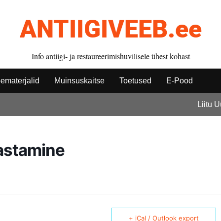
ANTIIGIVEEB.ee
Info antiigi- ja restaureerimishuvilisele ühest kohast
ematerjalid
Muinsuskaitse
Toetused
E-Pood
Liitu 
astamine
+ iCal / Outlook export