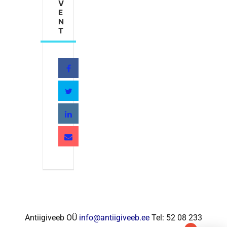
V
E
N
T
Antiigiveeb OÜ
info@antiigiveeb.ee
Tel: 52 08 233