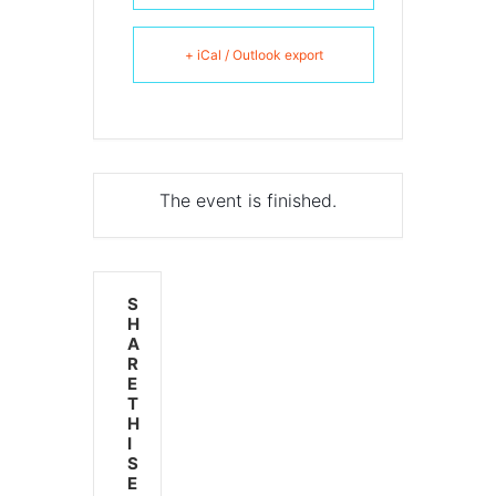
+ iCal / Outlook export
The event is finished.
S
H
A
R
E
T
H
I
S
E