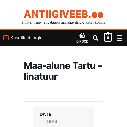
ANTIIGIVEEB.ee
Info antiigi- ja restaureerimishuvilisele ühest kohast
Kasulikud lingid
0
E-POOD
Maa-alune Tartu –
linatuur
DATE
29 04