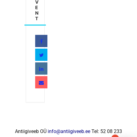
V
E
N
T
Antiigiveeb OÜ
info@antiigiveeb.ee
Tel: 52 08 233