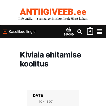
ANTIIGIVEEB.ee
Info antiigi- ja restaureerimishuvilisele ühest kohast
Kasulikud lingid
0
E-POOD
Kiviaia ehitamise
koolitus
DATE
10 - 11 07