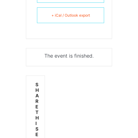
+ iCal / Outlook export
The event is finished.
S
H
A
R
E
T
H
I
S
E