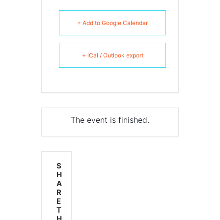
+ Add to Google Calendar
+ iCal / Outlook export
The event is finished.
S
H
A
R
E
T
H