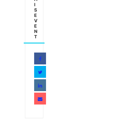
I
S
E
V
E
N
T