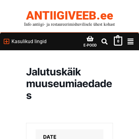
ANTIIGIVEEB.ee
Info antiigi- ja restaureerimishuvilisele ühest kohast
Kasulikud lingid
0
E-POOD
Jalutuskäik
muuseumiaedade
s
DATE