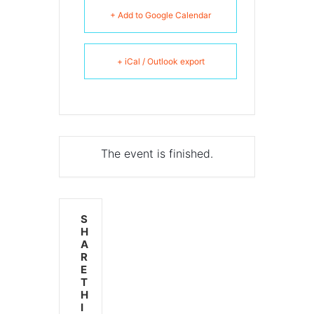
+ Add to Google Calendar
+ iCal / Outlook export
The event is finished.
S
H
A
R
E
T
H
I