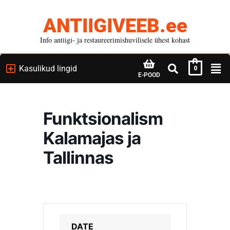
ANTIIGIVEEB.ee
Info antiigi- ja restaureerimishuvilisele ühest kohast
Kasulikud lingid
0
E-POOD
Funktsionalism
Kalamajas ja
Tallinnas
DATE