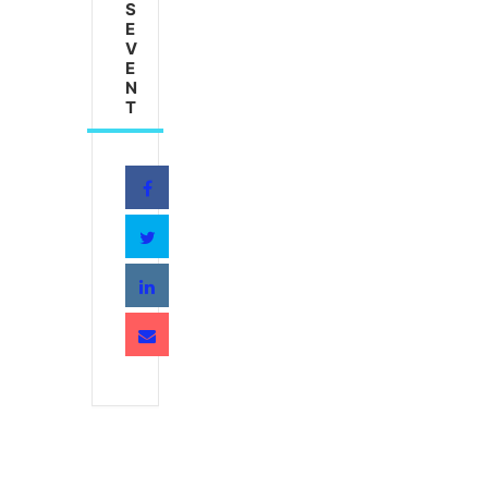
S
E
V
E
N
T