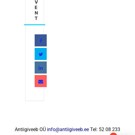
V
E
N
T
Antiigiveeb OÜ
info@antiigiveeb.ee
Tel: 52 08 233