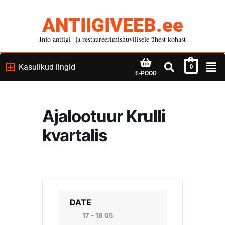
ANTIIGIVEEB.ee
Info antiigi- ja restaureerimishuvilisele ühest kohast
Kasulikud lingid
0
E-POOD
Ajalootuur Krulli
kvartalis
DATE
17 - 18 05