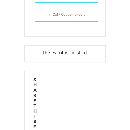
+ iCal / Outlook export
The event is finished.
S
H
A
R
E
T
H
I
S
E