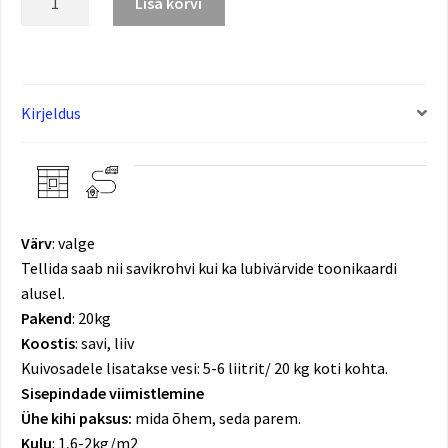
Lisa korvi
Kirjeldus
Värv
: valge
Tellida saab nii savikrohvi kui ka lubivärvide toonikaardi
alusel.
Pakend
: 20kg
Koostis
: savi, liiv
Kuivosadele lisatakse vesi: 5-6 liitrit/ 20 kg koti kohta.
Sisepindade viimistlemine
Ühe kihi paksus:
mida õhem, seda parem.
Kulu
: 1,6-2kg/m2