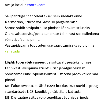
Ava ja lae alla
tootekaart
Savipahtliga “pahteldatakse” sein siledaks enne
Marmorino, Stucco või Grasello paigaldamist.
Samas sobib savipahtel ka pindade lõppviimistluseks.
Olenevalt soovist/pealekandmise tehnikast saab siledama
või reljeefsema pinna.
Vastupidavama lõpptulemuse saavutamiseks võib pinna
vahatada.
Lõplik toon võib varieeruda
sõltuvalt pealekandmise
tehnikast, aluspinna struktuurist ja valgusoludest.
Soovitame enne lõplikku viimistlust teha proov väiksemal
pinnal.
NB!
Palun arvesta, et UKU
100% looduslikud savid
ei pruugi
standardsete NCS-koodidega täielikult kattuda.
NB!
Digitaalne esitus võib tegelikust toonist erineda.