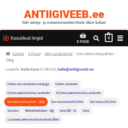
ANTIIGIVEEB.ee
Info antiigi- ja restaureerimishuvilisele ühest kohast
Kasulikud lingid
0
E-POOD
Esileht
E-Pood
UKU savikrohvid
Savi dekoratiivpahtel –
20kg
Lisainfo:
Kalle Kase
52 08 233,
kalle@antiigiveeb.ee
0-4mm savi aluskrohv kanepiga
0-2mm savikrohv
0-1mm peenviimistlus savikrohv
0-0,5mm peenviimistlus savikrohv
Savi dekoratiivpahtel – 20kg
Savi marmorino 0-0,5mm
Savi stucco 0-0,2mm
Savivärv
Metüültselluloos – 10g
Auro 505 – 5L
Vaha
Lisaained peenviimistluskrohvile 100ml