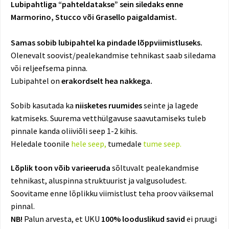
Lubipahtliga “pahteldatakse” sein siledaks enne
Marmorino, Stucco või Grasello paigaldamist.
Samas sobib lubipahtel ka pindade lõppviimistluseks.
Olenevalt soovist/pealekandmise tehnikast saab siledama
või reljeefsema pinna.
Lubipahtel on
erakordselt hea nakkega.
Sobib kasutada ka
niisketes ruumides
seinte ja lagede
katmiseks. Suurema vetthülgavuse saavutamiseks tuleb
pinnale kanda oliiviõli seep 1-2 kihis.
Heledale toonile
hele seep,
tumedale
tume seep.
Lõplik toon võib varieeruda
sõltuvalt pealekandmise
tehnikast, aluspinna struktuurist ja valgusoludest.
Soovitame enne lõplikku viimistlust teha proov väiksemal
pinnal.
NB!
Palun arvesta, et UKU
100% looduslikud savid
ei pruugi