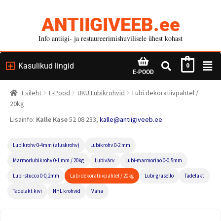
ANTIIGIVEEB.ee
Info antiigi- ja restaureerimishuvilisele ühest kohast
Kasulikud lingid
0
E-POOD
Esileht
E-Pood
UKU Lubikrohvid
Lubi dekoratiivpahtel /
20kg
Lisainfo:
Kalle Kase
52 08 233,
kalle@antiigiveeb.ee
Lubikrohv 0-4mm (aluskrohv)
Lubikrohv 0-2 mm
Marmorlubikrohv 0-1 mm / 20kg
Lubivärv
Lubi-marmorino 0-0,5mm
Lubi-stucco 0-0,2mm
Lubi dekoratiivpahtel / 20kg
Lubi-grasello
Tadelakt
Tadelakt kivi
NHL krohvid
Vaha