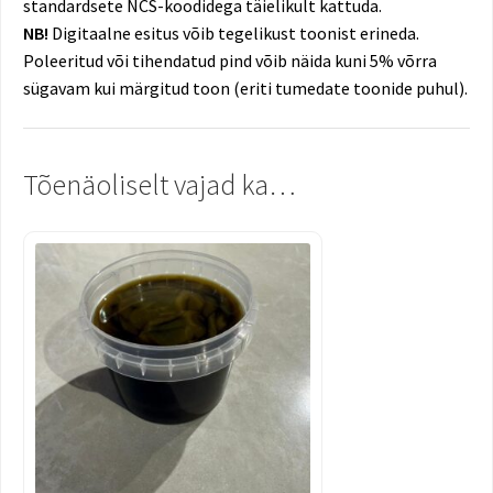
standardsete NCS-koodidega täielikult kattuda.
NB!
Digitaalne esitus võib tegelikust toonist erineda.
Poleeritud või tihendatud pind võib näida kuni 5% võrra
sügavam kui märgitud toon (eriti tumedate toonide puhul).
Tõenäoliselt vajad ka…