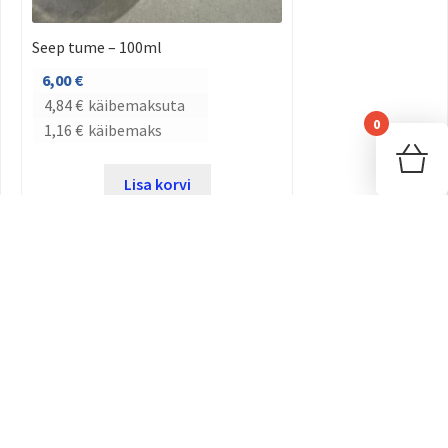
Seep tume – 100ml
6,00
€
4,84
€
käibemaksuta
0
1,16
€
käibemaks
Sinu
Lisa korvi