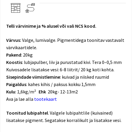
Telli värvinime ja % alusel või vali NCS kood.
Värvus:
V
alge, lumivalge. Pigmentidega toonitav vastavalt
värvikaartidele.
Pakend
: 20kg
Koostis
: lubjapulber, liiv ja purustatud kivi. Tera 0–0,5 mm
Kuivosadele lisatakse vesi: 6-8 liitrit/ 20 kg koti kohta.
Sisepindade viimistlemine
: kuivad ja niisked ruumid
Paigaldus
: kahes kihis / paksus kokku 1,5mm
Kulu
: 1,6kg/m²
Ehk
20kg- 12-13m2
Ava ja lae alla
tootekaart
Toonitud lubipahtel
. Valgele lubipahtlile (kuivained)
lisatakse pigment. Segatakse korralikult ja lisatakse vesi.