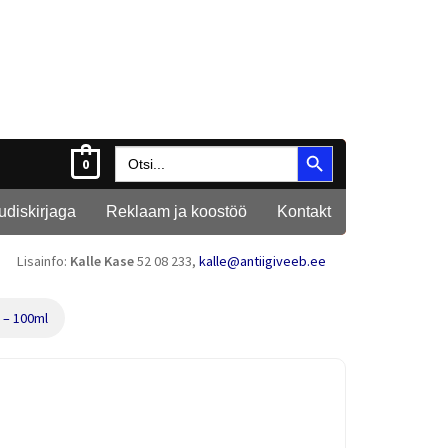
Search Button
Search
0
for:
Uudiskirjaga
Reklaam ja koostöö
Kontakt
Lisainfo:
Kalle Kase
52 08 233,
kalle@antiigiveeb.ee
 – 100ml