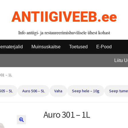
ANTIIGIVEEB.ee
Info antiigi- ja restaureerimishuvilisele ühest kohast
ematerjalid
Muinsuskaitse
Toetused
E-Pood
Liitu 
01 – 1L
505 – 5L
Auro 506 – 5L
Vaha
Seep hele – 10g
Seep tume
Auro 301 – 1L