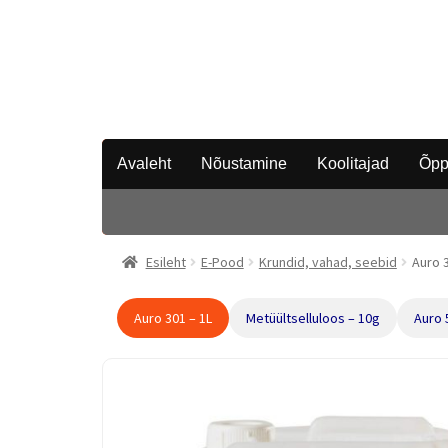
Avaleht
Nõustamine
Koolitajad
Õpp
Esileht
E-Pood
Krundid, vahad, seebid
Auro 3
Auro 301 – 1L
Metüültselluloos – 10g
Auro 